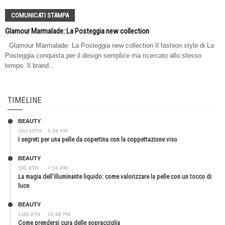
COMUNICATI STAMPA
Glamour Marmalade: La Posteggia new collection
Glamour Marmalade: La Posteggia new collection Il fashion style di La
Posteggia conquista per il design semplice ma ricercato allo stesso
tempo. Il brand...
TIMELINE
BEAUTY
GIU 10TH
5:38 PM
I segreti per una pelle da copertina con la coppettazione viso
BEAUTY
DIC 8TH
7:56 PM
La magia dell’illuminante liquido: come valorizzare la pelle con un tocco di
luce
BEAUTY
LUG 9TH
10:48 PM
Come prendersi cura delle sopracciglia