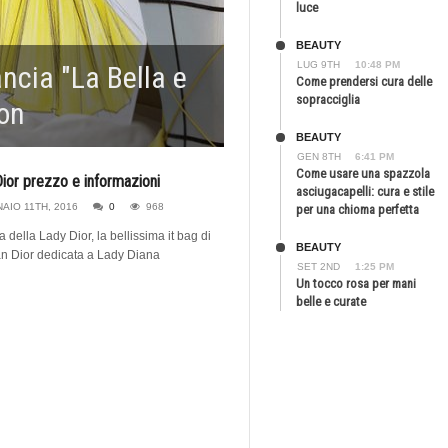
luce
BEAUTY
LUG 9TH
10:48 PM
ancia "La Bella e
Come prendersi cura delle
sopracciglia
on
BEAUTY
GEN 8TH
6:41 PM
Come usare una spazzola
ior prezzo e informazioni
asciugacapelli: cura e stile
AIO 11TH, 2016
0
968
per una chioma perfetta
a della Lady Dior, la bellissima it bag di
BEAUTY
an Dior dedicata a Lady Diana
SET 2ND
1:25 PM
Un tocco rosa per mani
belle e curate