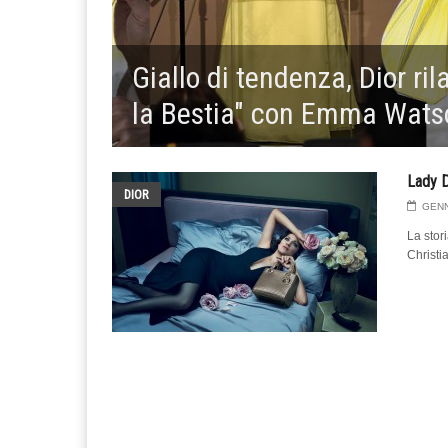
Giallo di tendenza, Dior ril
la Bestia" con Emma Wats
Lady D
DIOR
GENN
La stori
Christi