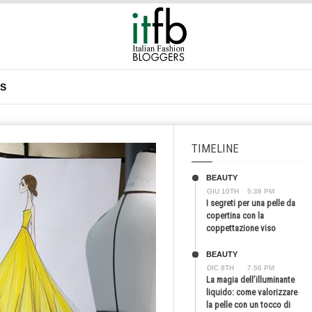
DS
TIMELINE
BEAUTY
GIU 10TH
5:38 PM
I segreti per una pelle da
copertina con la
coppettazione viso
BEAUTY
DIC 8TH
7:56 PM
La magia dell’illuminante
liquido: come valorizzare
la pelle con un tocco di