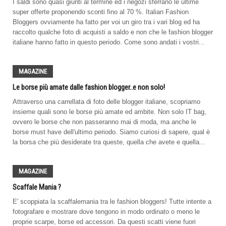
I saldi sono quasi giunti al termine ed i negozi sferrano le ultime
super offerte proponendo sconti fino al 70 %. Italian Fashion
Bloggers ovviamente ha fatto per voi un giro tra i vari blog ed ha
raccolto qualche foto di acquisti a saldo e non che le fashion blogger
italiane hanno fatto in questo periodo. Come sono andati i vostri...
MAGAZINE
Le borse più amate dalle fashion blogger..e non solo!
Attraverso una carrellata di foto delle blogger italiane, scopriamo
insieme quali sono le borse più amate ed ambite. Non solo IT bag,
ovvero le borse che non passeranno mai di moda, ma anche le
borse must have dell'ultimo periodo. Siamo curiosi di sapere, qual è
la borsa che più desiderate tra queste, quella che avete e quella...
MAGAZINE
Scaffale Mania ?
E' scoppiata la scaffalemania tra le fashion bloggers! Tutte intente a
fotografare e mostrare dove tengono in modo ordinato o meno le
proprie scarpe, borse ed accessori. Da questi scatti viene fuori