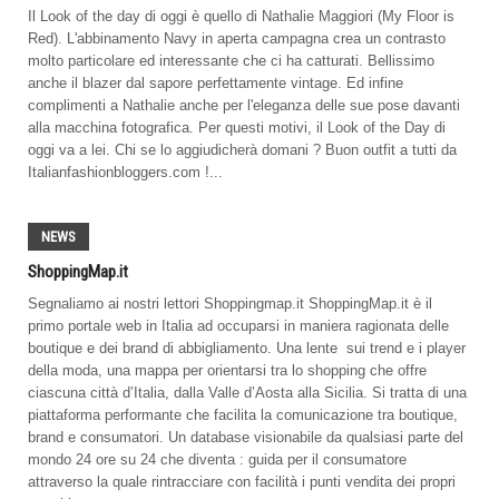
Il Look of the day di oggi è quello di Nathalie Maggiori (My Floor is
Red). L'abbinamento Navy in aperta campagna crea un contrasto
molto particolare ed interessante che ci ha catturati. Bellissimo
anche il blazer dal sapore perfettamente vintage. Ed infine
complimenti a Nathalie anche per l'eleganza delle sue pose davanti
alla macchina fotografica. Per questi motivi, il Look of the Day di
oggi va a lei. Chi se lo aggiudicherà domani ? Buon outfit a tutti da
Italianfashionbloggers.com !...
NEWS
ShoppingMap.it
Segnaliamo ai nostri lettori Shoppingmap.it ShoppingMap.it è il
primo portale web in Italia ad occuparsi in maniera ragionata delle
boutique e dei brand di abbigliamento. Una lente sui trend e i player
della moda, una mappa per orientarsi tra lo shopping che offre
ciascuna città d’Italia, dalla Valle d’Aosta alla Sicilia. Si tratta di una
piattaforma performante che facilita la comunicazione tra boutique,
brand e consumatori. Un database visionabile da qualsiasi parte del
mondo 24 ore su 24 che diventa : guida per il consumatore
attraverso la quale rintracciare con facilità i punti vendita dei propri