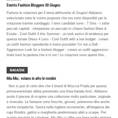
Evento Fashion Bloggers 30 Giugno
Partono le votazioni per il tema dell'evento di Giugno! Abbiamo
selezionato tutte le vostre proposte che ora sono disponibili per la
votazione tramite sondaggio. I temi candidati sono : 7 Sins - I sette
peccati capitali : interpretare un peccato in chiave fashion Mare &
Estate - Cool Outfit 4 this Summer : un look estivo di tendenza per
questa estate Dress 4 Less - Cool Outfit with a low budget : creare
un outfit fashion spendendo il meno possibile! I'm not a Doll -
Aggressive Look for a fashion blogger : creare un outfit aggressivo :
tirate fuori la pantera che è in voi ! Le votazioni sono aperte fino...
MAGAZINE
Miu Miu : volano in alto le rondini
Non si può di certo dire che il brand di Miuccia Prada per questa
primavera/estate abbia presentato una linea banale.Anzi. Abbiamo
avuto il piacere di scoprire una collezione molto particolare, originale
e ricercata. Le fantasie sono fresche, giovani, potremmo dire anche
anche simpatiche. Senza nulla togliere,ovviamente, all'eleganza dei
capi Rondini, gattini e margherite predominano abiti e scarpe. Per
quanto riguarda le calzature, Miu Miu ci offre una linea molto estrose