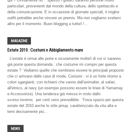
qui ? Ovviamente no .. spesso i giudici saranno persone molto
particolari, provenienti dal mondo della cultura, dello spettacolo e
della comunicazione. E in occasione di giornate speciali, il miglior
outfit potrebbe anche vincere un premio. Ma non vogliamo svelarvi
altro per il momento. Buon blogging a tutte/i !...
MAGAZINE
Estate 2010 : Costumi e Abbigliamento mare
L'estate è ormai alle porte e sicuramente molte/i di voi si saranno
già poste questa domanda : che costume mi compro per questa
estate ? Vediamo quelle che sembrano essere le principali proposte
che ci arrivano dalle case di moda. Costumi : vi è un forte ritorno a
colori sgargianti, con richiami che vanno dall'animalier, al safari,
all'etnico, al navy (un esempio possono essere le linee di Yamamay
e Accessorize). Una tendenza già messa in moto dallo
scorso inverno, per certi versi prevedibile. Trova spazio per questa
estate del 2010 anche lo stile pinup, caratterizzato da vita alta e
temi decisamente più...
NEWS