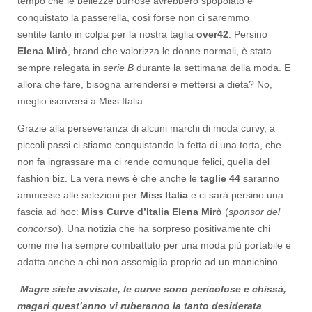
tempo che le bellezze burrose avrebbero spopolato e
conquistato la passerella, così forse non ci saremmo
sentite tanto in colpa per la nostra taglia
over42
. Persino
Elena Mirò
, brand che valorizza le donne normali, è stata
sempre relegata in
serie B
durante la settimana della moda. E
allora che fare, bisogna arrendersi e mettersi a dieta? No,
meglio iscriversi a Miss Italia.
Grazie alla perseveranza di alcuni marchi di moda curvy, a
piccoli passi ci stiamo conquistando la fetta di una torta, che
non fa ingrassare ma ci rende comunque felici, quella del
fashion biz. La vera news è che anche le
taglie 44
saranno
ammesse alle selezioni per
Miss Italia
e ci sarà persino una
fascia ad hoc:
Miss Curve d’Italia Elena Mirò
(
sponsor del
concorso
). Una notizia che ha sorpreso positivamente chi
come me ha sempre combattuto per una moda più portabile e
adatta anche a chi non assomiglia proprio ad un manichino.
Magre siete avvisate, le curve sono pericolose e chissà,
magari quest’anno vi ruberanno la tanto desiderata