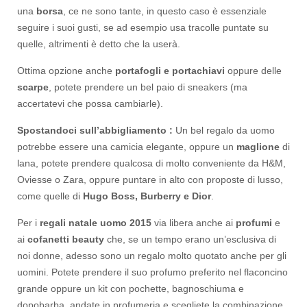
una
borsa
, ce ne sono tante, in questo caso è essenziale
seguire i suoi gusti, se ad esempio usa tracolle puntate su
quelle, altrimenti è detto che la userà.
Ottima opzione anche
portafogli e portachiavi
oppure delle
scarpe
, potete prendere un bel paio di sneakers (ma
accertatevi che possa cambiarle).
Spostandoci sull’abbigliamento :
Un bel regalo da uomo
potrebbe essere una camicia elegante, oppure un
maglione
di
lana, potete prendere qualcosa di molto conveniente da H&M,
Oviesse o Zara, oppure puntare in alto con proposte di lusso,
come quelle di
Hugo Boss, Burberry e Dior
.
Per i
regali natale uomo 2015
via libera anche ai
profumi
e
ai
cofanetti beauty
che, se un tempo erano un’esclusiva di
noi donne, adesso sono un regalo molto quotato anche per gli
uomini. Potete prendere il suo profumo preferito nel flaconcino
grande oppure un kit con pochette, bagnoschiuma e
dopobarba, andate in profumeria e scegliete la combinazione