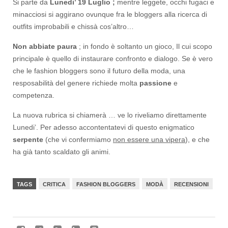
Si parte da
Lunedi’ 19 Luglio ;
mentre leggete, occhi fugaci e
minacciosi si aggirano ovunque fra le bloggers alla ricerca di
outfits improbabili e chissà cos’altro…
Non abbiate paura
; in fondo è soltanto un gioco, Il cui scopo
principale è quello di instaurare confronto e dialogo. Se è vero
che le fashion bloggers sono il futuro della moda, una
resposabilità del genere richiede molta
passione
e
competenza.
La nuova rubrica si chiamerà … ve lo riveliamo direttamente
Lunedi’. Per adesso accontentatevi di questo enigmatico
serpente
(che vi confermiamo
non essere una vipera
), e che
ha già tanto scaldato gli animi.
TAGS
CRITICA
FASHION BLOGGERS
MODÀ
RECENSIONI