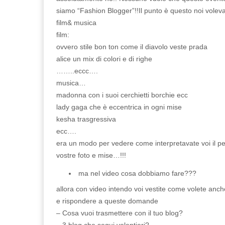
siamo “Fashion Blogger”!!Il punto è questo noi voleva
film& musica
film:
ovvero stile bon ton come il diavolo veste prada
alice un mix di colori e di righe
……..eccc….
musica…
madonna con i suoi cerchietti borchie ecc
lady gaga che è eccentrica in ogni mise
kesha trasgressiva
ecc….
era un modo per vedere come interpretavate voi il pe
vostre foto e mise…!!!
ma nel video cosa dobbiamo fare???
allora con video intendo voi vestite come volete anc
e rispondere a queste domande
– Cosa vuoi trasmettere con il tuo blog?