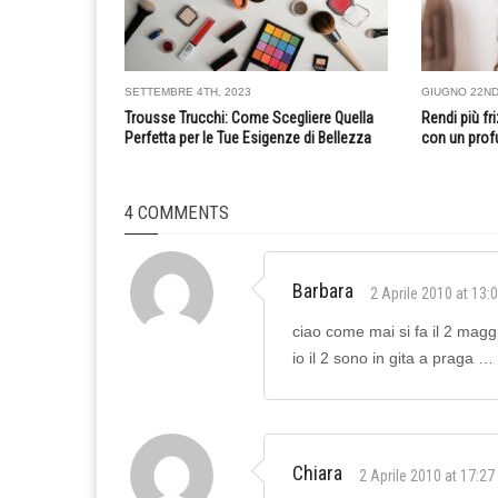
SETTEMBRE 4TH, 2023
GIUGNO 22ND
Trousse Trucchi: Come Scegliere Quella
Rendi più fr
Perfetta per le Tue Esigenze di Bellezza
con un prof
4 COMMENTS
Barbara
2 Aprile 2010 at 13:
ciao come mai si fa il 2 maggi
io il 2 sono in gita a praga 
Chiara
2 Aprile 2010 at 17:27