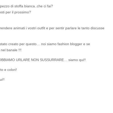
pezzo di stoffa bianca..che ci fai?
sti per il prossimo?
ndere animati i vostri outfit e per sentir parlare le tanto discusse
tato creato per questo… noi siamo fashion blogger e se
 nel banale !!!
OBBIAMO URLARE NON SUSSURRARE… siamo qui!!
to e colori!
i!!