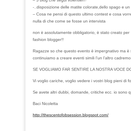
– 3 blog che segui volentieri?
-..disposizione delle matite colorate,dello spago e un 
– Cosa ne pensi di questo ultimo contest e cosa vorre
nulla di che come se fosse un intervista
non è assolutamente obbligatorio, è stato creato per re
fashion blogger!!
Ragazze so che questo evento è impergnativo ma è s
continuiamo a creare eventi simili l’un l’altro cadremo
SE VOGLIAMO FAR SENTIRE LA NOSTRA VOCE D
Vi voglio cariche, voglio vedere i vostri blog pieni di fo
Se avete altri dubbi, domande, critiche ecc. io sono qu
Baci Nicoletta
http://thescentofobsession.blogspot.com/