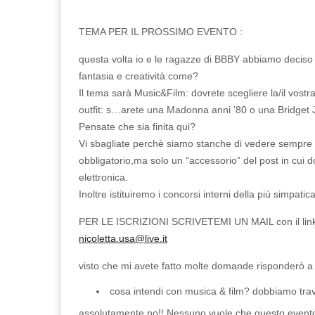
TEMA PER IL PROSSIMO EVENTO :
questa volta io e le ragazze di BBBY abbiamo deciso
fantasia e creatività:come?
Il tema sarà Music&Film: dovrete scegliere la/il vostra/o
outfit: s…arete una Madonna anni ’80 o una Bridget Jo
Pensate che sia finita qui?
Vi sbagliate perchè siamo stanche di vedere sempre o
obbligatorio,ma solo un “accessorio” del post in cui
elettronica.
Inoltre istituiremo i concorsi interni della più simpatica
PER LE ISCRIZIONI SCRIVETEMI UN MAIL con il link d
nicoletta.usa@live.it
visto che mi avete fatto molte domande risponderò a 
cosa intendi con musica & film? dobbiamo trav
assolutamente no!! Nessuno vuole che questo evento s