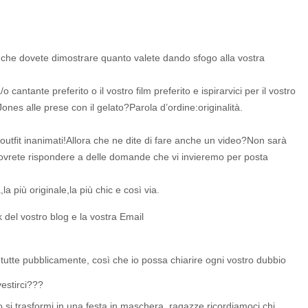
 che dovete dimostrare quanto valete dando sfogo alla vostra
 cantante preferito o il vostro film preferito e ispirarvici per il vostro
nes alle prese con il gelato?Parola d’ordine:originalità.
utfit inanimati!Allora che ne dite di fare anche un video?Non sarà
 dovrete rispondere a delle domande che vi invieremo per posta
,la più originale,la più chic e così via.
el vostro blog e la vostra Email
tutte pubblicamente, così che io possa chiarire ogni vostro dubbio
estirci???
i trasformi in una festa in maschera, ragazze ricordiamoci chi