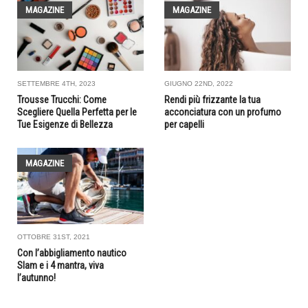
MAGAZINE
MAGAZINE
SETTEMBRE 4TH, 2023
GIUGNO 22ND, 2022
Trousse Trucchi: Come
Rendi più frizzante la tua
Scegliere Quella Perfetta per le
acconciatura con un profumo
Tue Esigenze di Bellezza
per capelli
MAGAZINE
OTTOBRE 31ST, 2021
Con l’abbigliamento nautico
Slam e i 4 mantra, viva
l’autunno!