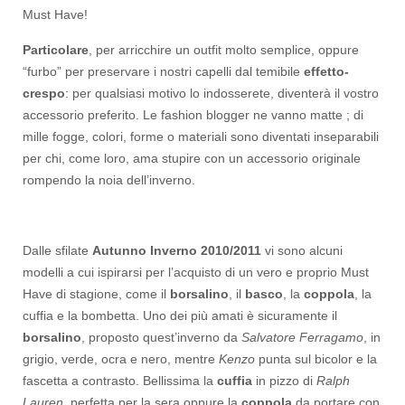
Must Have!
Particolare
, per arricchire un outfit molto semplice, oppure
“furbo” per preservare i nostri capelli dal temibile
effetto-
crespo
: per qualsiasi motivo lo indosserete, diventerà il vostro
accessorio preferito. Le fashion blogger ne vanno matte ; di
mille fogge, colori, forme o materiali sono diventati inseparabili
per chi, come loro, ama stupire con un accessorio originale
rompendo la noia dell’inverno.
Dalle sfilate
Autunno Inverno 2010/2011
vi sono alcuni
modelli a cui ispirarsi per l’acquisto di un vero e proprio Must
Have di stagione, come il
borsalino
, il
basco
, la
coppola
, la
cuffia e la bombetta. Uno dei più amati è sicuramente il
borsalino
, proposto quest’inverno da
Salvatore Ferragamo
, in
grigio, verde, ocra e nero, mentre
Kenzo
punta sul bicolor e la
fascetta a contrasto. Bellissima la
cuffia
in pizzo di
Ralph
Lauren
, perfetta per la sera oppure la
coppola
da portare con