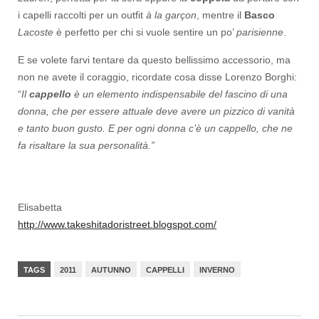
i capelli raccolti per un outfit
à la garçon
, mentre il
Basco
Lacoste
è perfetto per chi si vuole sentire un po’
parisienne
.
E se volete farvi tentare da questo bellissimo accessorio, ma
non ne avete il coraggio, ricordate cosa disse Lorenzo Borghi:
“
Il
cappello
è un elemento indispensabile del fascino di una
donna, che per essere attuale deve avere un pizzico di vanità
e tanto buon gusto. E per ogni donna c’è un cappello, che ne
fa risaltare la sua personalità.”
Elisabetta
http://www.takeshitadoristreet.blogspot.com/
TAGS
2011
AUTUNNO
CAPPELLI
INVERNO