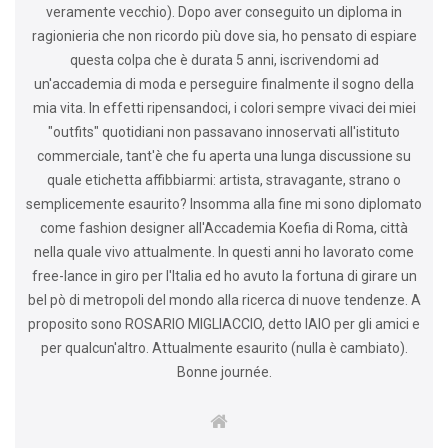
veramente vecchio). Dopo aver conseguito un diploma in
ragionieria che non ricordo più dove sia, ho pensato di espiare
questa colpa che è durata 5 anni, iscrivendomi ad
un'accademia di moda e perseguire finalmente il sogno della
mia vita. In effetti ripensandoci, i colori sempre vivaci dei miei
"outfits" quotidiani non passavano innoservati all'istituto
commerciale, tant'è che fu aperta una lunga discussione su
quale etichetta affibbiarmi: artista, stravagante, strano o
semplicemente esaurito? Insomma alla fine mi sono diplomato
come fashion designer all'Accademia Koefia di Roma, città
nella quale vivo attualmente. In questi anni ho lavorato come
free-lance in giro per l'Italia ed ho avuto la fortuna di girare un
bel pò di metropoli del mondo alla ricerca di nuove tendenze. A
proposito sono ROSARIO MIGLIACCIO, detto IAIO per gli amici e
per qualcun'altro. Attualmente esaurito (nulla è cambiato).
Bonne journée.