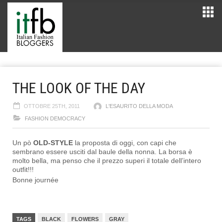
THE LOOK OF THE DAY
OTTOBRE 25TH, 2011
L'ESAURITO DELLA MODA
FASHION DEMOCRACY
Un pò
OLD-STYLE
la proposta di oggi, con capi che
sembrano essere usciti dal baule della nonna. La borsa è
molto bella, ma penso che il prezzo superi il totale dell’intero
outfit!!!
Bonne journée
TAGS
BLACK
FLOWERS
GRAY