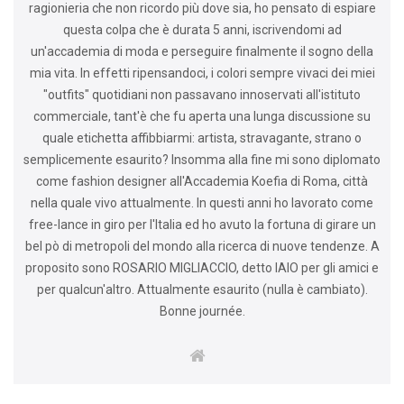
ragionieria che non ricordo più dove sia, ho pensato di espiare
questa colpa che è durata 5 anni, iscrivendomi ad
un'accademia di moda e perseguire finalmente il sogno della
mia vita. In effetti ripensandoci, i colori sempre vivaci dei miei
"outfits" quotidiani non passavano innoservati all'istituto
commerciale, tant'è che fu aperta una lunga discussione su
quale etichetta affibbiarmi: artista, stravagante, strano o
semplicemente esaurito? Insomma alla fine mi sono diplomato
come fashion designer all'Accademia Koefia di Roma, città
nella quale vivo attualmente. In questi anni ho lavorato come
free-lance in giro per l'Italia ed ho avuto la fortuna di girare un
bel pò di metropoli del mondo alla ricerca di nuove tendenze. A
proposito sono ROSARIO MIGLIACCIO, detto IAIO per gli amici e
per qualcun'altro. Attualmente esaurito (nulla è cambiato).
Bonne journée.