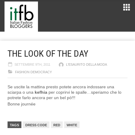
THE LOOK OF THE DAY
SETTEMBRE 9TH, 2011
L'ESAURITO DELLA MODA
FASHION DEMOCRACY
Se uscite la mattina presto potete ancora indossare una
sciarpa o una
kefhia
per coprirvi le spalle…speriamo che lo
potrete farlo ancora per un bel pò!!!
Bonne journée
TAGS
DRESS CODE
RED
WHITE