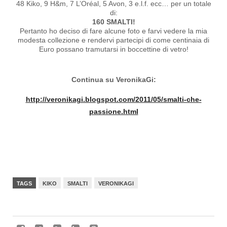
48 Kiko, 9 H&m, 7 L’Oréal, 5 Avon, 3 e.l.f. ecc… per un totale
di:
160 SMALTI!
Pertanto ho deciso di fare alcune foto e farvi vedere la mia
modesta collezione e rendervi partecipi di come centinaia di
Euro possano tramutarsi in boccettine di vetro!
Continua su VeronikaGi:
http://veronikagi.blogspot.com/2011/05/smalti-che-
passione.html
TAGS
KIKO
SMALTI
VERONIKAGI