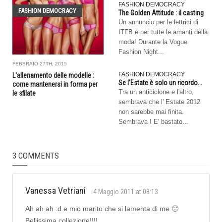
FASHION DEMOCRACY
FASHION DEMOCRACY
The Golden Attitude : il casting
Un annuncio per le lettrici di
ITFB e per tutte le amanti della
moda! Durante la Vogue
Fashion Night...
FEBBRAIO 27TH, 2015
FASHION DEMOCRACY
L'allenamento delle modelle :
Se l'Estate è solo un ricordo...
come mantenersi in forma per
Tra un anticiclone e l'altro,
le sfilate
sembrava che l' Estate 2012
non sarebbe mai finita.
Sembrava ! E' bastato...
3 COMMENTS
Vanessa Vetriani
4 Maggio 2011 at 08:13
Ah ah ah :d e mio marito che si lamenta di me 🙂
Bellissima collezione!!!!